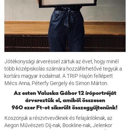
Jótékonysági árveréssel zártuk az évet, hogy minél
több középiskolás számára hozzáférhetővé tegyük a
kortárs magyar irodalmat. A TRIP Hajón fellépett
Mécs Anna, Péterfy Gergely és Simon Márton.
Az esten Valuska Gábor 12 íróportréját
árvereztük el, amiből összesen
960 ezer Ft-ot sikerült összegyűjtenünk!
Köszönjük a részvtvevőknek és felajánlóknak, az
Aegon Művészeti Díj-nak, Bookline-nak, Jelenkor