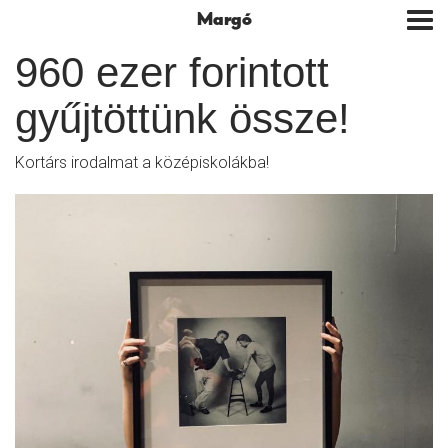
Margó
Tog
nav
960 ezer forintott
gyűjtöttünk össze!
Kortárs irodalmat a középiskolákba!