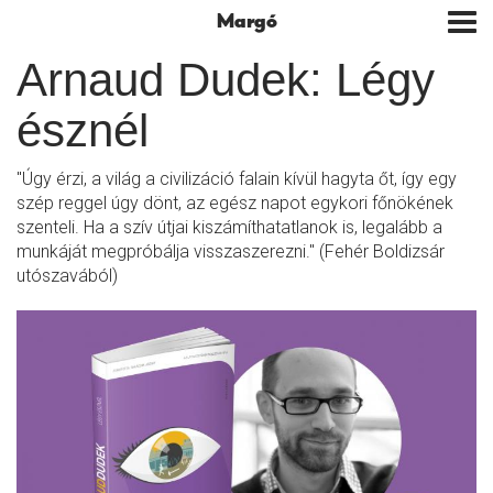
Margó
Tog
nav
Arnaud Dudek: Légy
észnél
"Úgy érzi, a világ a civilizáció falain kívül hagyta őt, így egy
szép reggel úgy dönt, az egész napot egykori főnökének
szenteli. Ha a szív útjai kiszámíthatatlanok is, legalább a
munkáját megpróbálja visszaszerezni." (Fehér Boldizsár
utószavából)