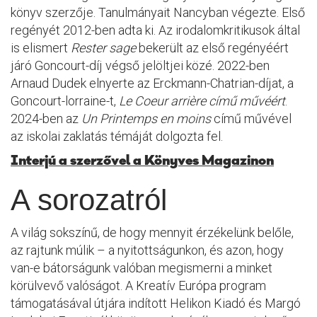
könyv szerzője. Tanulmányait Nancyban végezte. Első
regényét 2012-ben adta ki. Az irodalomkritikusok által
is elismert
Rester sage
bekerült az első regényéért
járó Goncourt-díj végső jelöltjei közé. 2022-ben
Arnaud Dudek elnyerte az Erckmann-Chatrian-díjat, a
Goncourt-lorraine-t,
Le Coeur arrière című művéért
.
2024-ben az
Un Printemps en moins
című művével
az iskolai zaklatás témáját dolgozta fel.
Interjú a szerzővel a Könyves Magazinon
A sorozatról
A világ sokszínű, de hogy mennyit érzékelünk belőle,
az rajtunk múlik – a nyitottságunkon, és azon, hogy
van-e bátorságunk valóban megismerni a minket
körülvevő valóságot. A Kreatív Európa program
támogatásával útjára indított Helikon Kiadó és Margó