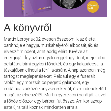
A könyvről
Martin Leroynak 32 évesen összeomlik az élete:
barátnője elhagyja, munkahelyéről elbocsátják, és
elveszít mindent, amit addig elért. Kivéve az
energiáját. Így aztán egyik reggel úgy dönt, ideje jobb
belátásra bírni egykori főnökét, és egy kalapáccsal a
táskájában elindul a férfi lakására. A nap azonban még
tartogat meglepetéseket. Például egy elfuserált
rablót, egy morzsát csipegető galambot, egy
irodájába zárkózó könyvkereskedőt, és mindenekelőtt
magát az elbeszélőt, Martin gyerekkori barátját, akivel
a főhős először egy bárban fut össze. Amikor aznap
este újra találkoznak, mindketten arra a