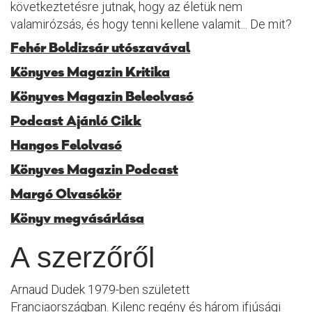
következtetésre jutnak, hogy az életük nem
valamirózsás, és hogy tenni kellene valamit... De mit?
Fehér Boldizsár utószavával
Könyves Magazin Kritika
Könyves Magazin Beleolvasó
Podcast Ajánló Cikk
Hangos Felolvasó
Könyves Magazin Podcast
Margó Olvasókör
Könyv megvásárlása
A szerzőről
Arnaud Dudek 1979-ben született
Franciaországban. Kilenc regény és három ifjúsági