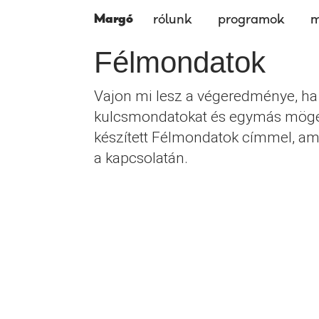
Margó
rólunk
programok
m
Félmondatok
Vajon mi lesz a végeredménye, ha
kulcsmondatokat és egymás mögé i
készített Félmondatok címmel, ami
a kapcsolatán.