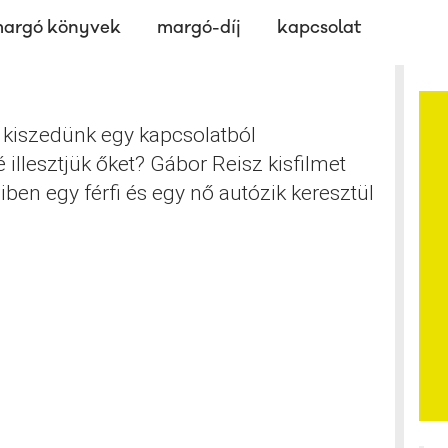
argó könyvek
margó-díj
kapcsolat
 kiszedünk egy kapcsolatból
llesztjük őket? Gábor Reisz kisfilmet
ben egy férfi és egy nő autózik keresztül