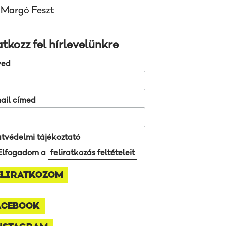
Margó Feszt
atkozz fel hírlevelünkre
ved
ail címed
tvédelmi tájékoztató
Elfogadom a
feliratkozás feltételeit
ACEBOOK