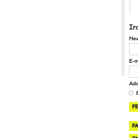
Ir
Ne
E-m
Ada
F