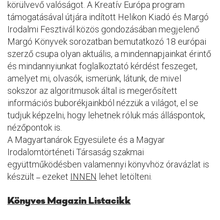
körülvevő valóságot. A Kreatív Európa program
támogatásával útjára indított Helikon Kiadó és Margó
Irodalmi Fesztivál közös gondozásában megjelenő
Margó Könyvek sorozatban bemutatkozó 18 európai
szerző csupa olyan aktuális, a mindennapjainkat érintő
és mindannyiunkat foglalkoztató kérdést feszeget,
amelyet mi, olvasók, ismerünk, látunk, de mivel
sokszor az algoritmusok által is megerősített
információs buborékjainkból nézzük a világot, el se
tudjuk képzelni, hogy lehetnek róluk más álláspontok,
nézőpontok is.
A Magyartanárok Egyesülete és a Magyar
Irodalomtörténeti Társaság szakmai
együttműködésben valamennyi könyvhöz óravázlat is
készült
ezeket
INNEN
lehet letölteni.
–
Könyves Magazin Listacikk