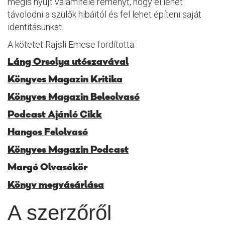
mégis nyújt valamiféle reményt, hogy el lehet
távolodni a szülők hibáitól és fel lehet építeni saját
identitásunkat.
A kötetet Rajsli Emese fordította.
Láng Orsolya utószavával
Könyves Magazin Kritika
Könyves Magazin Beleolvasó
Podcast Ajánló Cikk
Hangos Felolvasó
Könyves Magazin Podcast
Margó Olvasókör
Könyv megvásárlása
A szerzőről