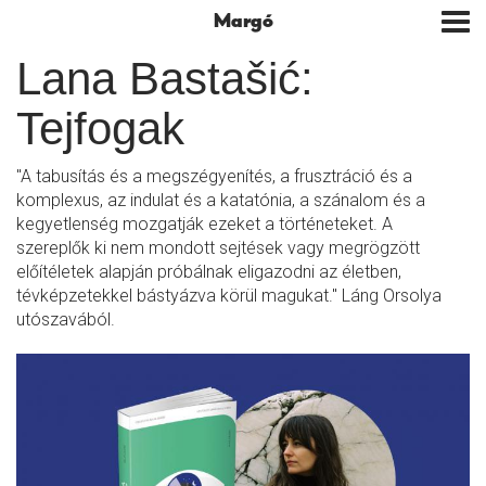
Margó
Tog
nav
Lana Bastašić:
Tejfogak
"A tabusítás és a megszégyenítés, a frusztráció és a
komplexus, az indulat és a katatónia, a szánalom és a
kegyetlenség mozgatják ezeket a történeteket. A
szereplők ki nem mondott sejtések vagy megrögzött
előítéletek alapján próbálnak eligazodni az életben,
tévképzetekkel bástyázva körül magukat." Láng Orsolya
utószavából.