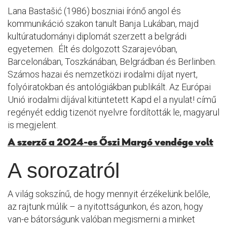
Lana Bastašić (1986) boszniai írónő angol és
kommunikáció szakon tanult Banja Lukában, majd
kultúratudományi diplomát szerzett a belgrádi
egyetemen. Élt és dolgozott Szarajevóban,
Barcelonában, Toszkánában, Belgrádban és Berlinben.
Számos hazai és nemzetközi irodalmi díjat nyert,
folyóiratokban és antológiákban publikált. Az Európai
Unió irodalmi díjával kitüntetett Kapd el a nyulat! című
regényét eddig tizenöt nyelvre fordították le, magyarul
is megjelent.
A szerző a 2024-es Őszi Margó vendége volt
A sorozatról
A világ sokszínű, de hogy mennyit érzékelünk belőle,
az rajtunk múlik – a nyitottságunkon, és azon, hogy
van-e bátorságunk valóban megismerni a minket