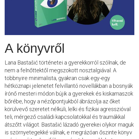
A könyvről
Lana Bastašić történetei a gyerekkorról szólnak, de
nem a felnőttektől megszokott nosztalgiával. A
többnyire minimalista, gyakran csak egy-egy
hétköznapi jelenetet felvillantó novellákban a bosnyák
írónő mesteri módon bújik a gyerekek és kiskamaszok
bőrébe, hogy a nézőpontjukból ábrázolja az őket
körülvevő szeretet nélküli, lelki és fizikai agresszióval
teli, mérgező családi kapcsolatokkal és traumákkal
átszőtt világot. Bastašić lázadó gyerekei olykor maguk
is szörnyetegekké válnak, e megrázóan őszinte könyv