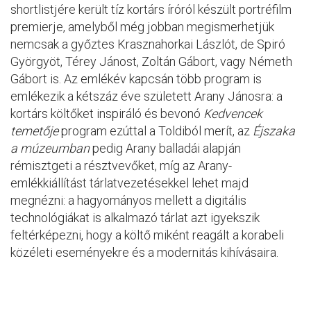
shortlistjére került tíz kortárs íróról készült portréfilm
premierje, amelyből még jobban megismerhetjük
nemcsak a győztes Krasznahorkai Lászlót, de Spiró
Györgyöt, Térey Jánost, Zoltán Gábort, vagy Németh
Gábort is. Az emlékév kapcsán több program is
emlékezik a kétszáz éve született Arany Jánosra: a
kortárs költőket inspiráló és bevonó
Kedvencek
temetője
program ezúttal a Toldiból merít, az
Éjszaka
a múzeumban
pedig Arany balladái alapján
rémisztgeti a résztvevőket, míg az Arany-
emlékkiállítást tárlatvezetésekkel lehet majd
megnézni: a hagyományos mellett a digitális
technológiákat is alkalmazó tárlat azt igyekszik
feltérképezni, hogy a költő miként reagált a korabeli
közéleti eseményekre és a modernitás kihívásaira.