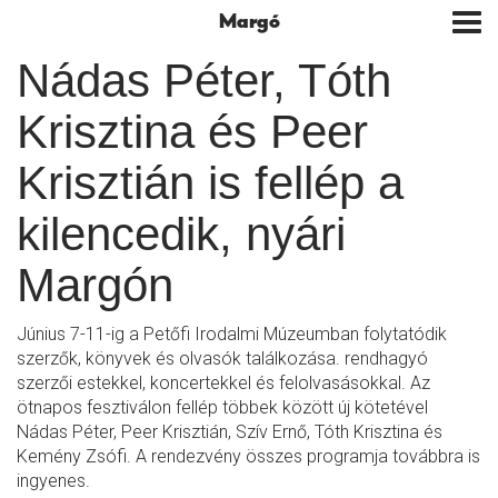
Margó
Tog
nav
Nádas Péter, Tóth
Krisztina és Peer
Krisztián is fellép a
kilencedik, nyári
Margón
Június 7-11-ig a Petőfi Irodalmi Múzeumban folytatódik
szerzők, könyvek és olvasók találkozása. rendhagyó
szerzői estekkel, koncertekkel és felolvasásokkal. Az
ötnapos fesztiválon fellép többek között új kötetével
Nádas Péter, Peer Krisztián, Szív Ernő, Tóth Krisztina és
Kemény Zsófi. A rendezvény összes programja továbbra is
ingyenes.