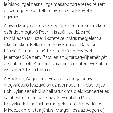
leírások, izgalmasnál izgalmasabb történetek, rejtett
összefüggéseket feltáró nyomozások követik
egymást.
A nyári Margó biztos szereplője még a hosszú alkotói
csöndet megtörő Peer Krisztián, aki 42 című,
formájában is újszerű kötetével máris megjelent a
sikerlistákon. Fellép még Szív Ernőként Darvasi
László, új, már a felnőtteket célzó regényével
jelentkező Kemény Zsófi és az új tárcagyűjteményét
bemutató Tóth Krisztina, valamint a szintén évek után
visszatérő Tisza Kata is.
A Bookline, Aegon és a Főváros támogatásával
megvalósuló fesztiválon az idei irodalmi Nobel-díjas
Bob Dylan zenéiből is hallhatunk majd élő koncertet és
saját esttel jelentkezik az 52 év dalait a Park
Könyvkiadó kiadásában megjelentető Bródy János.
Mindezek mellett a júniusi Margón lesz az Aegon-díj