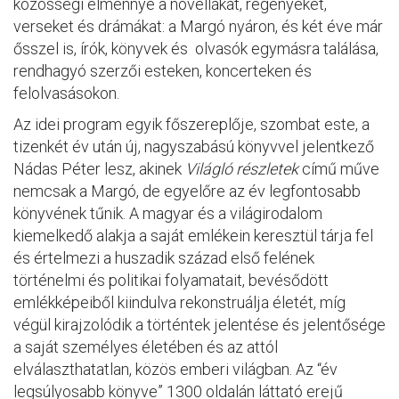
közösségi élménnyé a novellákat, regényeket,
verseket és drámákat: a Margó nyáron, és két éve már
ősszel is, írók, könyvek és olvasók egymásra találása,
rendhagyó szerzői esteken, koncerteken és
felolvasásokon.
Az idei program egyik főszereplője, szombat este, a
tizenkét év után új, nagyszabású könyvvel jelentkező
Nádas Péter lesz, akinek
Világló részletek
című műve
nemcsak a Margó, de egyelőre az év legfontosabb
könyvének tűnik. A magyar és a világirodalom
kiemelkedő alakja a saját emlékein keresztül tárja fel
és értelmezi a huszadik század első felének
történelmi és politikai folyamatait, bevésődött
emlékképeiből kiindulva rekonstruálja életét, míg
végül kirajzolódik a történtek jelentése és jelentősége
a saját személyes életében és az attól
elválaszthatatlan, közös emberi világban. Az “év
legsúlyosabb könyve” 1300 oldalán láttató erejű