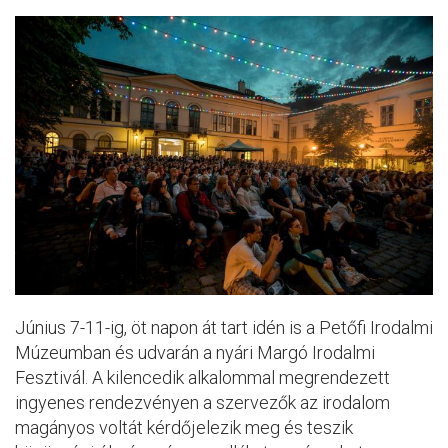
Június 7-11-ig, öt napon át tart idén is a Petőfi Irodalmi
Múzeumban és udvarán a nyári Margó Irodalmi
Fesztivál. A kilencedik alkalommal megrendezett
ingyenes rendezvényen a szervezők az irodalom
magányos voltát kérdőjelezik meg és teszik