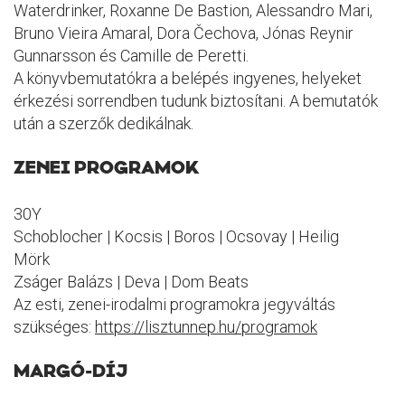
Waterdrinker, Roxanne De Bastion, Alessandro Mari,
Bruno Vieira Amaral, Dora Čechova, Jónas Reynir
Gunnarsson és Camille de Peretti.
A könyvbemutatókra a belépés ingyenes, helyeket
érkezési sorrendben tudunk biztosítani. A bemutatók
után a szerzők dedikálnak.
ZENEI PROGRAMOK
30Y
Schoblocher | Kocsis | Boros | Ocsovay | Heilig
Mörk
Zságer Balázs | Deva | Dom Beats
Az esti, zenei-irodalmi programokra jegyváltás
szükséges:
https://lisztunnep.hu/programok
MARGÓ-DÍJ