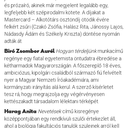
és prózaíró, akinek már megjelent legalább egy,
legfeljebb két szépirodalmi kötete. A díjakat a
Mastercard – Alkotótárs ösztöndíj ötödik évére
felkért zsűri (Czakó Zsófia, Halász Rita, Jánossy Lajos,
Nádasdy Ádám és Székely Kriszta) döntése nyomán
adták át.
Biró Zsombor Aurél
Hogyan térdeljünk
munkacímű
regénye egy fiatal egyetemista öntudatra ébredése a
kétharmadok Magyarországán. A főszereplő 18 éves,
ambiciózus, kipolgári családból származó fiú felvételt
nyer a Magyar Nemzeti Íróakadémiára, ami
kormányzati irányítás alá kerül. A szerző kísérletet
tesz rá, hogy megrajzolja egy végérvényesen
kettészakadt társadalom lélektani térképét.
Harag Anita
Nevetések
című kisregénye
középpontjában egy rendkívüli szülői értekezlet áll,
ahol a biológia fakultációs tanulók szüleinek arról kell