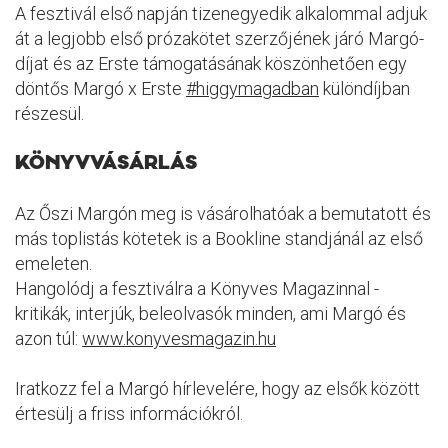
A fesztivál első napján tizenegyedik alkalommal adjuk
át a legjobb első prózakötet szerzőjének járó Margó-
díjat és az Erste támogatásának köszönhetően egy
döntős Margó x Erste
#higgymagadban
különdíjban
részesül.
KÖNYVVÁSÁRLÁS
Az Őszi Margón meg is vásárolhatóak a bemutatott és
más toplistás kötetek is a Bookline standjánál az első
emeleten.
Hangolódj a fesztiválra a Könyves Magazinnal -
kritikák, interjúk, beleolvasók minden, ami Margó és
azon túl:
www.konyvesmagazin.hu
Iratkozz fel a Margó hírlevelére, hogy az elsők között
értesülj a friss információkról.