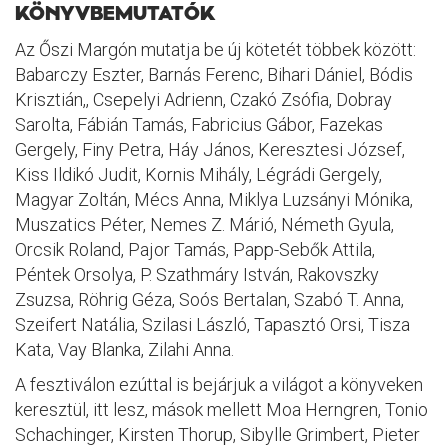
KÖNYVBEMUTATÓK
Az Őszi Margón mutatja be új kötetét többek között:
Babarczy Eszter, Barnás Ferenc, Bihari Dániel, Bódis
Krisztián,, Csepelyi Adrienn, Czakó Zsófia, Dobray
Sarolta, Fábián Tamás, Fabricius Gábor, Fazekas
Gergely, Finy Petra, Háy János, Keresztesi József,
Kiss Ildikó Judit, Kornis Mihály, Légrádi Gergely,
Magyar Zoltán, Mécs Anna, Miklya Luzsányi Mónika,
Muszatics Péter, Nemes Z. Márió, Németh Gyula,
Orcsik Roland, Pajor Tamás, Papp-Sebők Attila,
Péntek Orsolya, P. Szathmáry István, Rakovszky
Zsuzsa, Röhrig Géza, Soós Bertalan, Szabó T. Anna,
Szeifert Natália, Szilasi László, Tapasztó Orsi, Tisza
Kata, Vay Blanka, Zilahi Anna.
A fesztiválon ezúttal is bejárjuk a világot a könyveken
keresztül, itt lesz, mások mellett Moa Herngren, Tonio
Schachinger, Kirsten Thorup, Sibylle Grimbert, Pieter