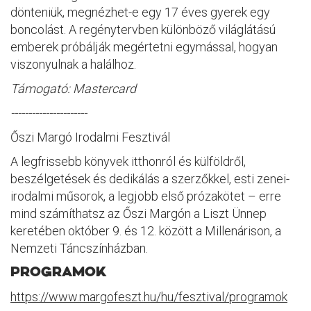
dönteniük, megnézhet-e egy 17 éves gyerek egy
boncolást. A regénytervben különböző világlátású
emberek próbálják megértetni egymással, hogyan
viszonyulnak a halálhoz.
Támogató:
Mastercard
----------------------
Őszi Margó Irodalmi Fesztivál
A legfrissebb könyvek itthonról és külföldről,
beszélgetések és dedikálás a szerzőkkel, esti zenei-
irodalmi műsorok, a legjobb első prózakötet – erre
mind számíthatsz az Őszi Margón a Liszt Ünnep
keretében október 9. és 12. között a Millenárison, a
Nemzeti Táncszínházban.
PROGRAMOK
https://www.margofeszt.hu/hu/fesztival/programok