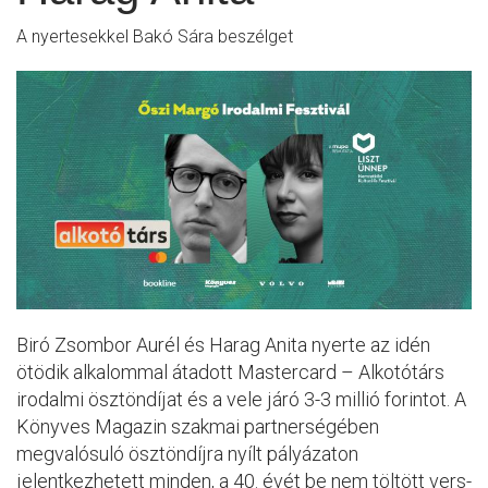
A nyertesekkel Bakó Sára beszélget
Biró Zsombor Aurél és Harag Anita nyerte az idén
ötödik alkalommal átadott Mastercard – Alkotótárs
irodalmi ösztöndíjat és a vele járó 3-3 millió forintot. A
Könyves Magazin szakmai partnerségében
megvalósuló ösztöndíjra nyílt pályázaton
jelentkezhetett minden, a 40. évét be nem töltött vers-