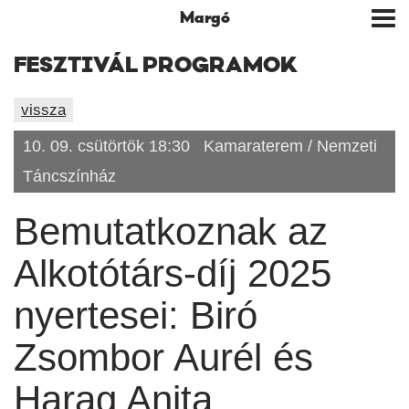
Margó
Tog
nav
FESZTIVÁL PROGRAMOK
vissza
10. 09. csütörtök 18:30
Kamaraterem / Nemzeti
Táncszínház
Bemutatkoznak az
Alkotótárs-díj 2025
nyertesei: Biró
Zsombor Aurél és
Harag Anita