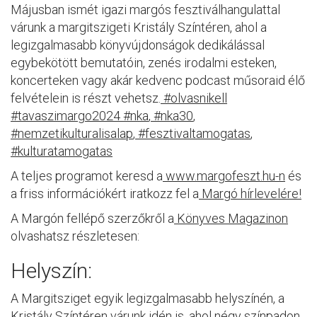
Májusban ismét igazi margós fesztiválhangulattal
várunk a margitszigeti Kristály Színtéren, ahol a
legizgalmasabb könyvújdonságok dedikálással
egybekötött bemutatóin, zenés irodalmi esteken,
koncerteken vagy akár kedvenc podcast műsoraid élő
felvételein is részt vehetsz.
#olvasnikell
#tavaszimargo2024
#nka
,
#nka30
,
#nemzetikulturalisalap
,
#fesztivaltamogatas
,
#kulturatamogatas
A teljes programot keresd a
www.margofeszt.hu-n
és
a friss információkért iratkozz fel a
Margó hírlevelére!
A Margón fellépő szerzőkről a
Könyves Magazinon
olvashatsz részletesen:
Helyszín:
A Margitsziget egyik legizgalmasabb helyszínén, a
Kristály Színtéren
várunk idén is, ahol négy színpadon,