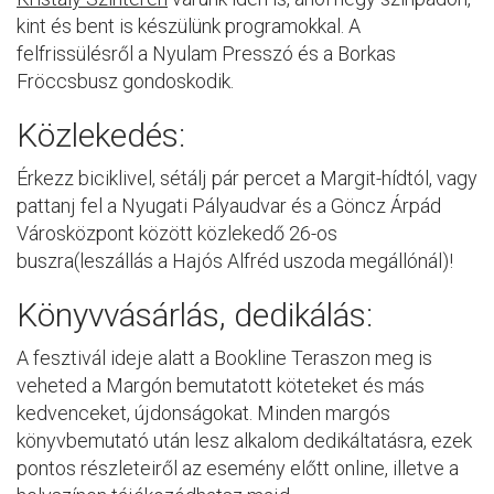
kint és bent is készülünk programokkal. A
felfrissülésről a Nyulam Presszó és a Borkas
Fröccsbusz gondoskodik.
Közlekedés:
Érkezz biciklivel, sétálj pár percet a Margit-hídtól, vagy
pattanj fel a Nyugati Pályaudvar és a Göncz Árpád
Városközpont között közlekedő 26-os
buszra(leszállás a Hajós Alfréd uszoda megállónál)!
Könyvvásárlás, dedikálás:
A fesztivál ideje alatt a Bookline Teraszon meg is
veheted a Margón bemutatott köteteket és más
kedvenceket, újdonságokat. Minden margós
könyvbemutató után lesz alkalom dedikáltatásra, ezek
pontos részleteiről az esemény előtt online, illetve a