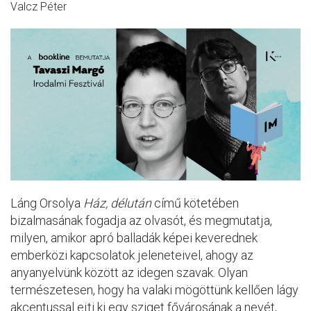
Valcz Péter
Láng Orsolya
Ház, délután
című kötetében
bizalmasának fogadja az olvasót, és megmutatja,
milyen, amikor apró balladák képei keverednek
emberközi kapcsolatok jeleneteivel, ahogy az
anyanyelvünk között az idegen szavak. Olyan
természetesen, hogy ha valaki mögöttünk kellően lágy
akcentussal ejti ki egy sziget fővárosának a nevét,