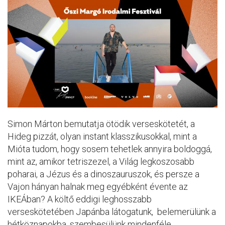
Simon Márton bemutatja ötödik verseskötetét, a
Hideg pizzát, olyan instant klasszikusokkal, mint a
Mióta tudom, hogy sosem tehetlek annyira boldoggá,
mint az, amikor tetriszezel, a Világ legkoszosabb
poharai, a Jézus és a dinoszauruszok, és persze a
Vajon hányan halnak meg egyébként évente az
IKEÁban? A költő eddigi leghosszabb
verseskötetében Japánba látogatunk, belemerülünk a
hétköznapokba, szembesülünk mindenféle