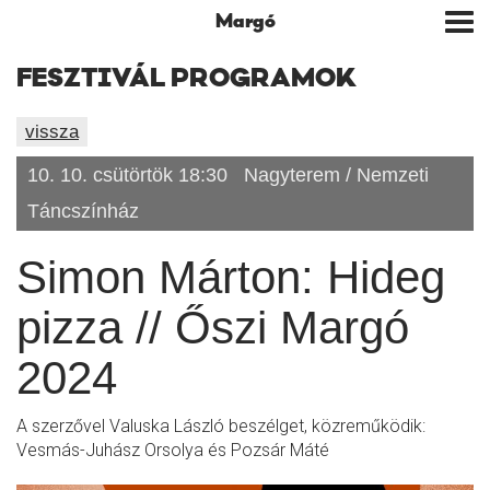
Margó
Tog
nav
FESZTIVÁL PROGRAMOK
vissza
10. 10. csütörtök 18:30
Nagyterem / Nemzeti
Táncszínház
Simon Márton: Hideg
pizza // Őszi Margó
2024
A szerzővel Valuska László beszélget, közreműködik:
Vesmás-Juhász Orsolya és Pozsár Máté