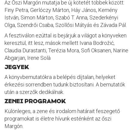
Az Őszi Margón mutatja be új kötetét többek között:
Finy Petra, Gerlóczy Márton, Háy János, Kemény
István, Simon Márton, Szabó T. Anna, Szederkényi
Olga, Szendrői Csaba, Szöllősi Mátyás és Závada Pál.
A fesztiválon ezúttal is bejárjuk a világot a könyveken
keresztül, itt lesz, mások mellett Ivana Bodrožić,
Claudia Durastanti, Terézia Mora, Sofi Oksanen, Narine
Abgarjan, Irene Solà
JEGYEK
A könyvbemutatókra a belépés díjtalan, helyeket
érkezési sorrendben tudunk biztosítani. A bemutatók
után a szerzők dedikálnak.
ZENEI PROGRAMOK
Különleges, a zene és irodalom határait feszegető
programokat is életre hívunk esténként az őszi
Margón.