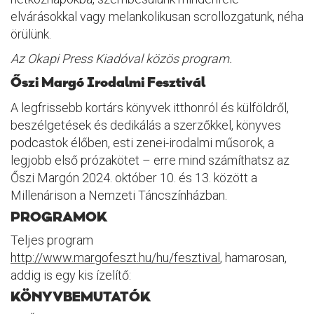
elvárásokkal vagy melankolikusan scrollozgatunk, néha
örülünk.
Az Okapi Press Kiadóval közös program.
Őszi Margó Irodalmi Fesztivál
A legfrissebb kortárs könyvek itthonról és külföldről,
beszélgetések és dedikálás a szerzőkkel, könyves
podcastok élőben, esti zenei-irodalmi műsorok, a
legjobb első prózakötet – erre mind számíthatsz az
Őszi Margón 2024. október 10. és 13. között a
Millenárison a Nemzeti Táncszínházban.
PROGRAMOK
Teljes program
http://www.margofeszt.hu/hu/fesztival
, hamarosan,
addig is egy kis ízelítő:
KÖNYVBEMUTATÓK