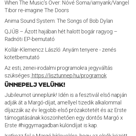
When The Music’s Over: Nóvé Soma/iamyank/Vangel
Tibor re-imagine The Doors
Anima Sound System: The Songs of Bob Dylan
QJÚB – Ázott hajában hét halott bogár ragyog –
Radnóti EP-bemutató
Kollár-Klemencz László: Anyám tenyere - zenés
kötetbemutató
Az esti, zenei-irodalmi programokra jegyváltás
szükséges:
https://lisztunnep.hu/programok
ÜNNEPELJ VELÜNK!
Jubileumot ünneplünk! Idén is a fesztivál első napján
adják át a Margó-díjat, amellyel tizedik alkalommal
díjazzák az év legjobb első prózakötetét és az Erste
támogatásának köszönhetően egy döntős Margó x
Erste #higgymagadban különdíjat is kap.
Iratkozz fel a Margó hírlevelére, hogy az elsők között