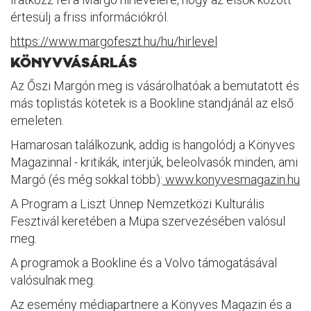
értesülj a friss információkról.
https://www.margofeszt.hu/hu/hirlevel
KÖNYVVÁSÁRLÁS
Az Őszi Margón meg is vásárolhatóak a bemutatott és
más toplistás kötetek is a Bookline standjánál az első
emeleten.
Hamarosan találkozunk, addig is hangolódj a Könyves
Magazinnal - kritikák, interjúk, beleolvasók minden, ami
Margó (és még sokkal több):
www.konyvesmagazin.hu
A Program a Liszt Ünnep Nemzetközi Kulturális
Fesztivál keretében a Müpa szervezésében valósul
meg.
A programok a Bookline és a Volvo támogatásával
valósulnak meg.
Az esemény médiapartnere a Könyves Magazin és a