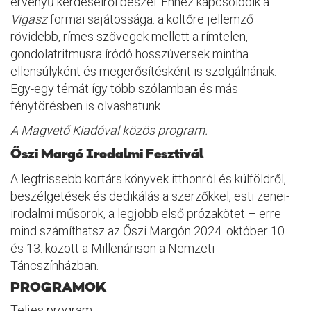
érvényű kérdéseiről beszél. Ehhez kapcsolódik a
Vigasz
formai sajátossága: a költőre jellemző
rövidebb, rímes szövegek mellett a rímtelen,
gondolatritmusra íródó hosszúversek mintha
ellensúlyként és megerősítésként is szolgálnának.
Egy-egy témát így több szólamban és más
fénytörésben is olvashatunk.
A Magvető Kiadóval közös program.
Őszi Margó Irodalmi Fesztivál
A legfrissebb kortárs könyvek itthonról és külföldről,
beszélgetések és dedikálás a szerzőkkel, esti zenei-
irodalmi műsorok, a legjobb első prózakötet – erre
mind számíthatsz az Őszi Margón 2024. október 10.
és 13. között a Millenárison a Nemzeti
Táncszínházban.
PROGRAMOK
Teljes program