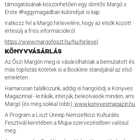
támogatásának köszönhetően egy döntős Margó x
Erste #higgymagadban különdíjat is kap.
Iratkozz fel a Margó hírlevelére, hogy az elsők között
értesülj a friss információkról.
https://www.margofeszt.hu/hu/hirlevel
KÖNYVVÁSÁRLÁS
Az Őszi Margón meg is vásárolhatóak a bemutatott és
más toplistás kötetek is a Bookline standjánál az első
emeleten.
Hamarosan találkozunk, addig is hangolódj a Könyves
Magazinnal - kritikák, interjúk, beleolvasók minden, ami
Margó (és még sokkal több):
www.konyvesmagazin.hu
A Program a Liszt Ünnep Nemzetközi Kulturális
Fesztivál keretében a Müpa szervezésében valósul
meg.