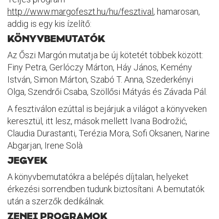
http://www.margofeszt.hu/hu/fesztival
, hamarosan,
addig is egy kis ízelítő:
KÖNYVBEMUTATÓK
Az Őszi Margón mutatja be új kötetét többek között:
Finy Petra, Gerlóczy Márton, Háy János, Kemény
István, Simon Márton, Szabó T. Anna, Szederkényi
Olga, Szendrői Csaba, Szöllősi Mátyás és Závada Pál.
A fesztiválon ezúttal is bejárjuk a világot a könyveken
keresztül, itt lesz, mások mellett Ivana Bodrožić,
Claudia Durastanti, Terézia Mora, Sofi Oksanen, Narine
Abgarjan, Irene Solà
JEGYEK
A könyvbemutatókra a belépés díjtalan, helyeket
érkezési sorrendben tudunk biztosítani. A bemutatók
után a szerzők dedikálnak.
ZENEI PROGRAMOK