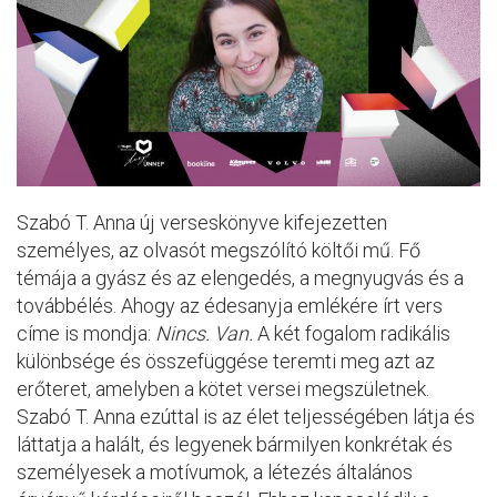
Szabó T. Anna új verseskönyve kifejezetten
személyes, az olvasót megszólító költői mű. Fő
témája a gyász és az elengedés, a megnyugvás és a
továbbélés. Ahogy az édesanyja emlékére írt vers
címe is mondja:
Nincs. Van.
A két fogalom radikális
különbsége és összefüggése teremti meg azt az
erőteret, amelyben a kötet versei megszületnek.
Szabó T. Anna ezúttal is az élet teljességében látja és
láttatja a halált, és legyenek bármilyen konkrétak és
személyesek a motívumok, a létezés általános