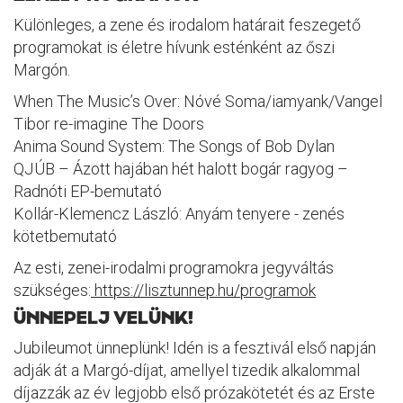
Különleges, a zene és irodalom határait feszegető
programokat is életre hívunk esténként az őszi
Margón.
When The Music’s Over: Nóvé Soma/iamyank/Vangel
Tibor re-imagine The Doors
Anima Sound System: The Songs of Bob Dylan
QJÚB – Ázott hajában hét halott bogár ragyog –
Radnóti EP-bemutató
Kollár-Klemencz László: Anyám tenyere - zenés
kötetbemutató
Az esti, zenei-irodalmi programokra jegyváltás
szükséges:
https://lisztunnep.hu/programok
ÜNNEPELJ VELÜNK!
Jubileumot ünneplünk! Idén is a fesztivál első napján
adják át a Margó-díjat, amellyel tizedik alkalommal
díjazzák az év legjobb első prózakötetét és az Erste