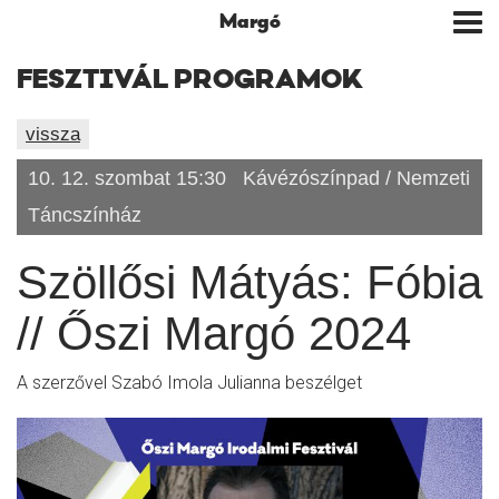
Margó
Tog
nav
FESZTIVÁL PROGRAMOK
vissza
10. 12. szombat 15:30
Kávézószínpad / Nemzeti
Táncszínház
Szöllősi Mátyás: Fóbia
// Őszi Margó 2024
A szerzővel Szabó Imola Julianna beszélget