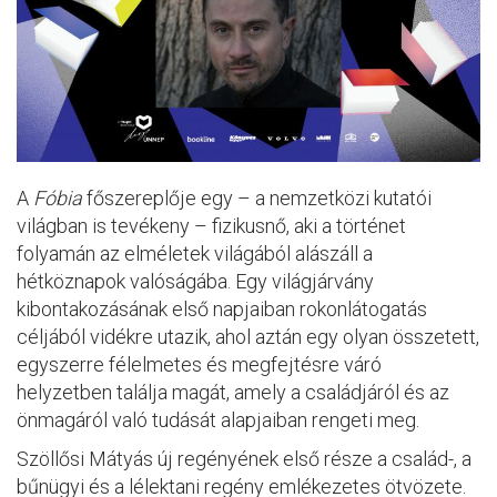
A
Fóbia
főszereplője egy – a nemzetközi kutatói
világban is tevékeny – fizikusnő, aki a történet
folyamán az elméletek világából alászáll a
hétköznapok valóságába. Egy világjárvány
kibontakozásának első napjaiban rokonlátogatás
céljából vidékre utazik, ahol aztán egy olyan összetett,
egyszerre félelmetes és megfejtésre váró
helyzetben találja magát, amely a családjáról és az
önmagáról való tudását alapjaiban rengeti meg.
Szöllősi Mátyás új regényének első része a család-, a
bűnügyi és a lélektani regény emlékezetes ötvözete.