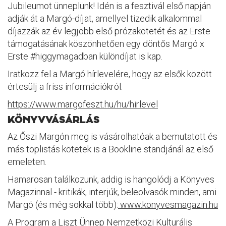
Jubileumot ünneplünk! Idén is a fesztivál első napján
adják át a Margó-díjat, amellyel tizedik alkalommal
díjazzák az év legjobb első prózakötetét és az Erste
támogatásának köszönhetően egy döntős Margó x
Erste #higgymagadban különdíjat is kap.
Iratkozz fel a Margó hírlevelére, hogy az elsők között
értesülj a friss információkról.
https://www.margofeszt.hu/hu/hirlevel
KÖNYVVÁSÁRLÁS
Az Őszi Margón meg is vásárolhatóak a bemutatott és
más toplistás kötetek is a Bookline standjánál az első
emeleten.
Hamarosan találkozunk, addig is hangolódj a Könyves
Magazinnal - kritikák, interjúk, beleolvasók minden, ami
Margó (és még sokkal több):
www.konyvesmagazin.hu
A Program a Liszt Ünnep Nemzetközi Kulturális