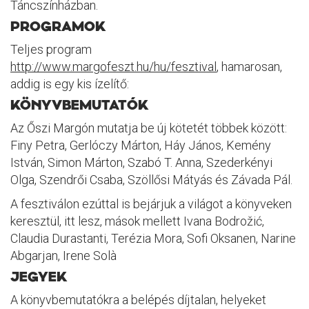
Táncszínházban.
PROGRAMOK
Teljes program
http://www.margofeszt.hu/hu/fesztival
, hamarosan,
addig is egy kis ízelítő:
KÖNYVBEMUTATÓK
Az Őszi Margón mutatja be új kötetét többek között:
Finy Petra, Gerlóczy Márton, Háy János, Kemény
István, Simon Márton, Szabó T. Anna, Szederkényi
Olga, Szendrői Csaba, Szöllősi Mátyás és Závada Pál.
A fesztiválon ezúttal is bejárjuk a világot a könyveken
keresztül, itt lesz, mások mellett Ivana Bodrožić,
Claudia Durastanti, Terézia Mora, Sofi Oksanen, Narine
Abgarjan, Irene Solà
JEGYEK
A könyvbemutatókra a belépés díjtalan, helyeket