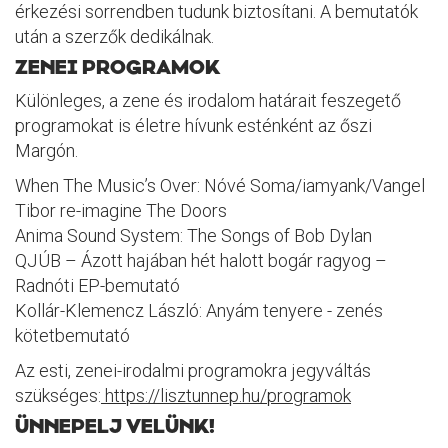
érkezési sorrendben tudunk biztosítani. A bemutatók
után a szerzők dedikálnak.
ZENEI PROGRAMOK
Különleges, a zene és irodalom határait feszegető
programokat is életre hívunk esténként az őszi
Margón.
When The Music’s Over: Nóvé Soma/iamyank/Vangel
Tibor re-imagine The Doors
Anima Sound System: The Songs of Bob Dylan
QJÚB – Ázott hajában hét halott bogár ragyog –
Radnóti EP-bemutató
Kollár-Klemencz László: Anyám tenyere - zenés
kötetbemutató
Az esti, zenei-irodalmi programokra jegyváltás
szükséges:
https://lisztunnep.hu/programok
ÜNNEPELJ VELÜNK!