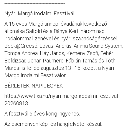
-----------------------------------------
Nyári Margó Irodalmi Fesztivál
A 15 éves Margó ünnepi évadának következő
állomása Salföld és a Bánya Kert: három nap
irodalommal, zenével és nyári szabadságérzéssel.
Beck@Grecsó, Lovasi András, Anima Sound System,
Tompa Andrea, Háy János, Kemény Zsófi, Fehér
Boldizsár, Jehan Paumero, Fábián Tamás és Tóth
Marcsi is fellép augusztus 13–15. között a Nyári
Margó Irodalmi Fesztiválon.
BÉRLETEK, NAPIJEGYEK
https://www.tixa.hu/nyari-margo-irodalmi-fesztival-
20260813
A fesztivál 6 éves korig ingyenes.
Az eseményen kép- és hangfelvétel készül.