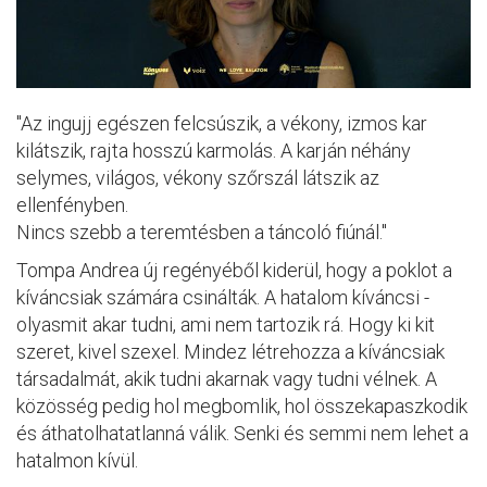
"Az ingujj egészen felcsúszik, a vékony, izmos kar
kilátszik, rajta hosszú karmolás. A karján néhány
selymes, világos, vékony szőrszál látszik az
ellenfényben.
Nincs szebb a teremtésben a táncoló fiúnál."
Tompa Andrea új regényéből kiderül, hogy a poklot a
kíváncsiak számára csinálták. A hatalom kíváncsi -
olyasmit akar tudni, ami nem tartozik rá. Hogy ki kit
szeret, kivel szexel. Mindez létrehozza a kíváncsiak
társadalmát, akik tudni akarnak vagy tudni vélnek. A
közösség pedig hol megbomlik, hol összekapaszkodik
és áthatolhatatlanná válik. Senki és semmi nem lehet a
hatalmon kívül.