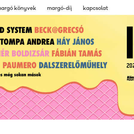
argó könyvek
margó-díj
kapcsolat