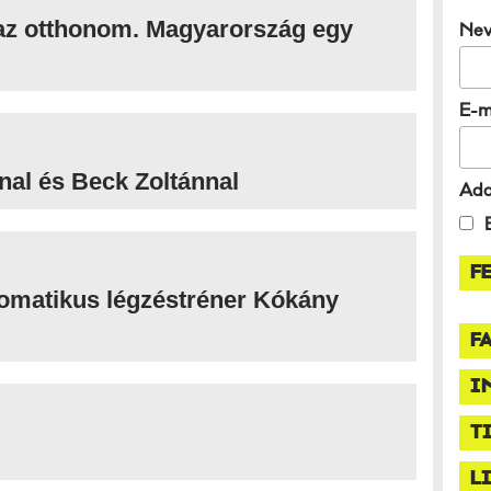
az otthonom. Magyarország egy
Ne
E-m
nal és Beck Zoltánnal
Ada
zomatikus légzéstréner Kókány
F
I
T
L