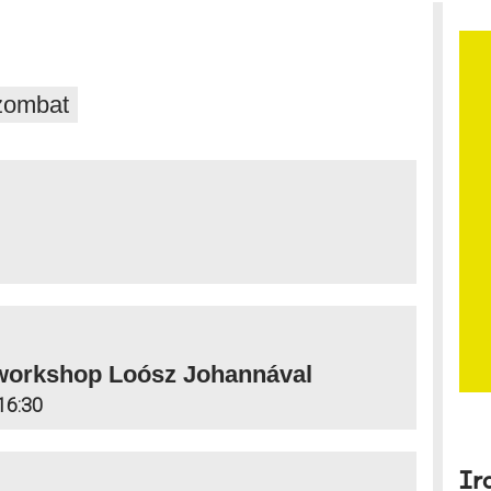
zombat
 workshop Loósz Johannával
16:30
Ir