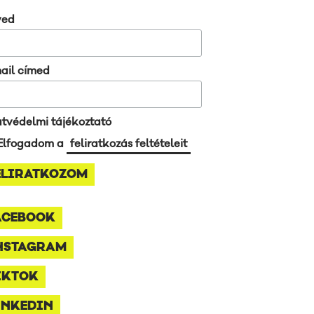
ved
ail címed
tvédelmi tájékoztató
Elfogadom a
feliratkozás feltételeit
ACEBOOK
NSTAGRAM
IKTOK
INKEDIN