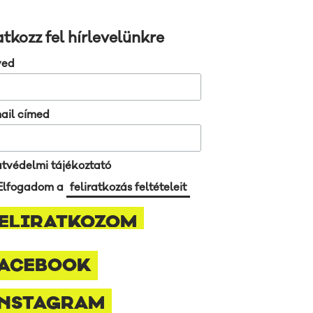
atkozz fel hírlevelünkre
ved
ail címed
tvédelmi tájékoztató
Elfogadom a
feliratkozás feltételeit
ACEBOOK
NSTAGRAM