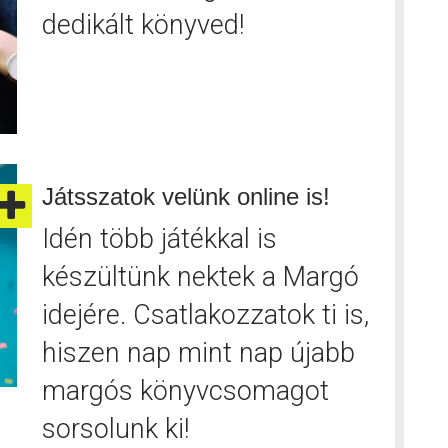
dedikált könyved!
Játsszatok velünk online is!
Idén több játékkal is
készültünk nektek a Margó
idejére. Csatlakozzatok ti is,
hiszen nap mint nap újabb
margós könyvcsomagot
sorsolunk ki!