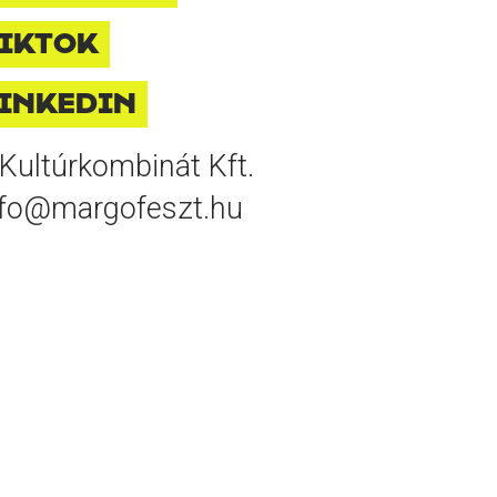
IKTOK
INKEDIN
Kultúrkombinát Kft.
nfo@margofeszt.hu