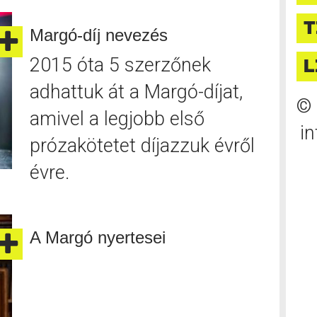
T
Margó-díj nevezés
2015 óta 5 szerzőnek
L
adhattuk át a Margó-díjat,
© 
amivel a legjobb első
i
prózakötetet díjazzuk évről
évre.
A Margó nyertesei