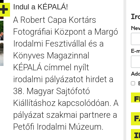
Indul a KÉPALÁ!
Ir
A Robert Capa Kortárs
Ne
Fotográfiai Központ a Margó
Irodalmi Fesztivállal és a
E-m
Könyves Magazinnal
KÉPALÁ címmel nyílt
Ada
irodalmi pályázatot hirdet a
38. Magyar Sajtófotó
Kiállításhoz kapcsolódóan. A
pályázat szakmai partnere a
F
Petőfi Irodalmi Múzeum.
I