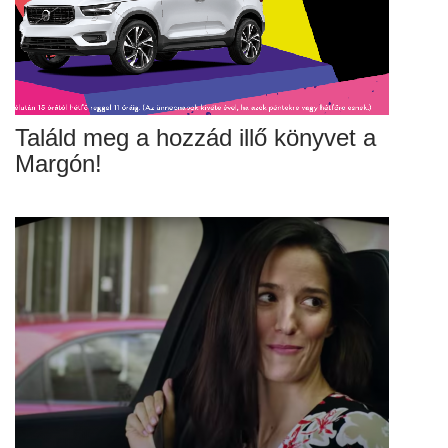
Találd meg a hozzád illő könyvet a
Margón!