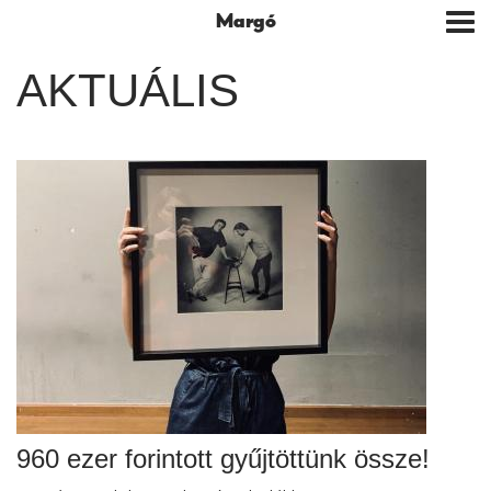
Margó
Tog
nav
AKTUÁLIS
960 ezer forintott gyűjtöttünk össze!